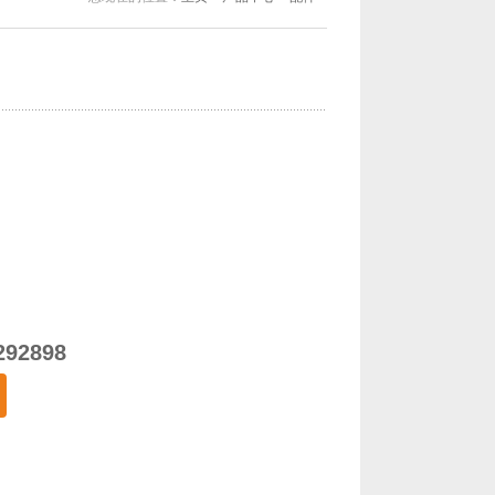
：
292898