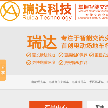
电动平板车
电动观光车、电动高尔夫球车、电动巡逻车、景区巡逻车、电
2+2座电动高尔夫球车
产品中心
配件