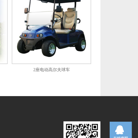
2座电动高尔夫球车