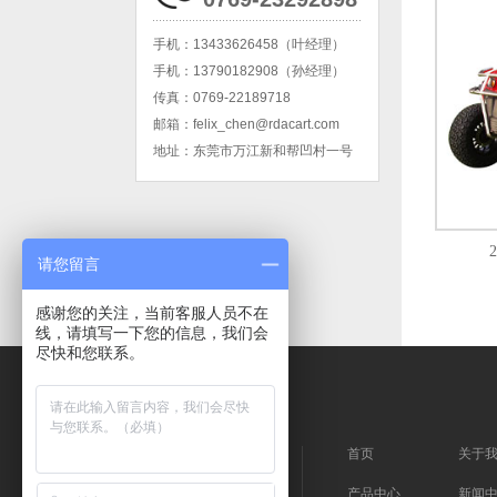
2座电动采茶车
手机：
13433626458（叶经理）
手机：
13790182908（孙经理）
传真：
0769-22189718
邮箱：
felix_chen@rdacart.com
地址：
东莞市万江新和帮凹村一号
请您留言
电动平板车
感谢您的关注，当前客服人员不在
线，请填写一下您的信息，我们会
尽快和您联系。
首页
关于
产品中心
新闻