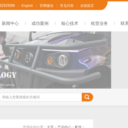
3292898
|
English
|
官网微信
|
常见问答
|
在线留言
新闻中心
成功案例
核心技术
租赁业务
联
车型供您选择，欢迎咨询!
您现在的位置：
主页
>
产品中心
>
配件
>