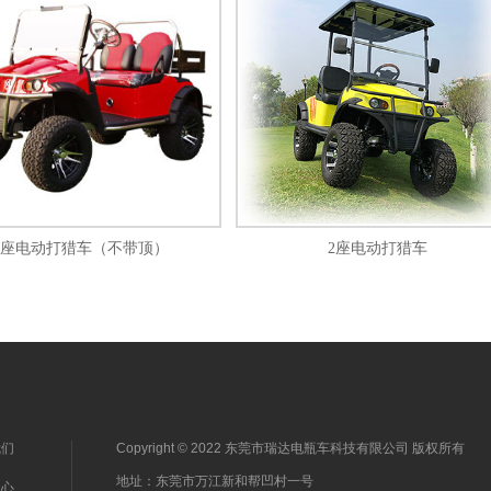
2座电动打猎车（不带顶）
2座电动打猎车
我们
Copyright © 2022 东莞市瑞达电瓶车科技有限公司 版权所有
地址：东莞市万江新和帮凹村一号
中心