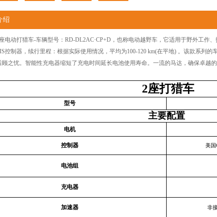
介绍
座
电动打猎车
-车辆型号：RD-DL2AC·CP+D，也称电动越野车，它适用于野外
TIS控制器，续行里程：根据实际使用情况，平均为100-120 km(在平地) 。该款
后顾之忧。智能性充电器缩短了充电时间延长电池使用寿命。一流的马达，确保卓越的
2座打猎车
型号
主要配置
电机
控制器
美国C
电池组
充电器
加速器
非