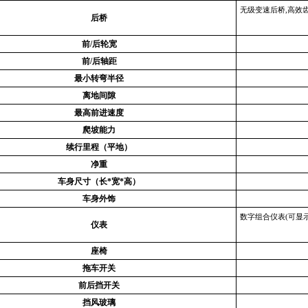
无级变速后桥,高效齿
后桥
前/后轮宽
前/后轴距
最小转弯半径
离地间隙
最高前进速度
爬坡能力
续行里程（平地）
净重
车身尺寸（长*宽*高）
车身外饰
数字组合仪表(可显
仪表
座椅
拖车开关
前后挡开关
挡风玻璃