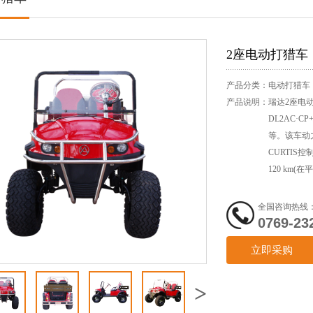
2座电动打猎车
产品分类：
电动打猎车
产品说明：
瑞达2座电
DL2AC·
等。该车动
CURTIS
120 km
驶乐趣。
全国咨询热线
0769-23
立即采购
>