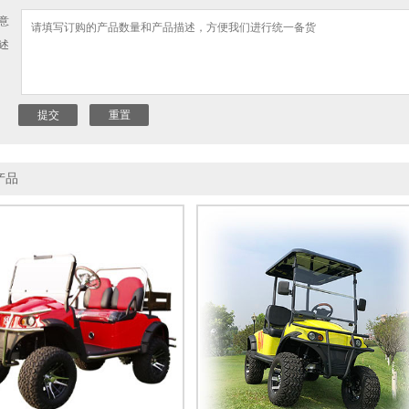
意
述
产品