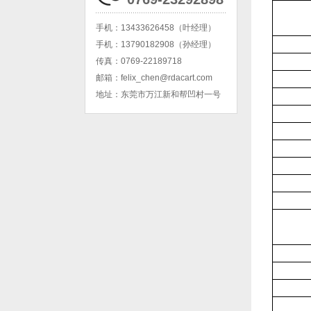
手机：
13433626458（叶经理）
手机：
13790182908（孙经理）
传真：
0769-22189718
邮箱：
felix_chen@rdacart.com
地址：
东莞市万江新和帮凹村一号
2+2座电动高尔夫球车