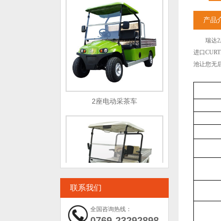
产品
瑞达2
进口CUR
池让您无
2座电动采茶车
联系我们
全国咨询热线：
电动平板车
0769-23292898