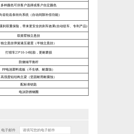
多种颜色可供客户选择或客户自定颜色
向齿轮齿条转向系统（自动间隙补偿功能）
碟刹双重保险，带来更安全的刹车效果(自动驻车、专利产品)
双摇臂独立悬挂
独立悬挂弹簧液压避震（半独立悬挂）
打猎车23*10-14轮胎，更耐磨损
防侧倾平衡杆
PP电池塑料底板（不生锈、耐腐蚀）
高强度铝结构主梁（坚固耐用耐腐蚀）
配标准钥匙
电泳防锈钢圈
电子邮件