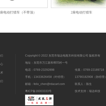
2座电动打猎车（不带顶）
2座电动打猎车
我们
Copyright © 2022 东莞市瑞达电瓶车科技有限公司 版权所有
地址：东莞市万江新和帮凹村一号
中心
电话：0769-23292898
传真：0769-22189718
技术
手机：13433626458（叶经理）
13790182908（孙经理
我们
邮箱：felix_chen@rdacart.com
联系人：陈生
粤ICP备16003333号
技术支持：
瑞达科技