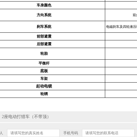
车身颜色
方向系统
双
刹车系统
电磁刹车及四轮液压
前部避震
后部避震
轮胎
平衡杆
底板
车架
起动电锁
轮辋
：2座电动打猎车（不带顶）
人
手机号码