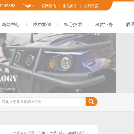
3292898
|
English
|
官网微信
|
常见问答
|
在线留言
新闻中心
成功案例
核心技术
租赁业务
联
您现在的位置：
主页
>
产品中心
>
电动打猎车
>