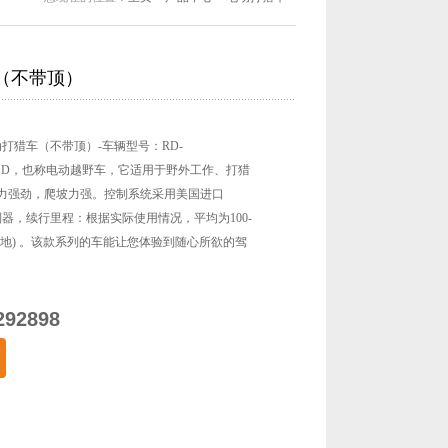
（不带顶）
动打猎车（不带顶）-车辆型号：RD-
CP+D，也称电动越野车，它适用于野外工作、打猎
力强劲，爬坡力强。控制系统采用美国进口
控制器，续行里程：根据实际使用情况，平均为100-
(在平地) 。该款系列的车能让您体验到随心所欲的驾
：
292898