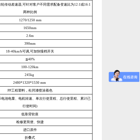
轮传动差速器,可针对客户不同需求配备变速比为12:1或16:1
两种比例
1270/1250 mm
1650mm
2.6m
390mm
18-40km/h可调,可加快慢档开关
≦40%
100-120km
245kg
2480*1320*1530 mm
PP工程塑料，杜邦漆喷涂着色
示电池电量、电机转速、单次行使里程、总行使里程、累计已
行使时间)
低靠背软座
检修更简便、快捷
进口原件
折叠式