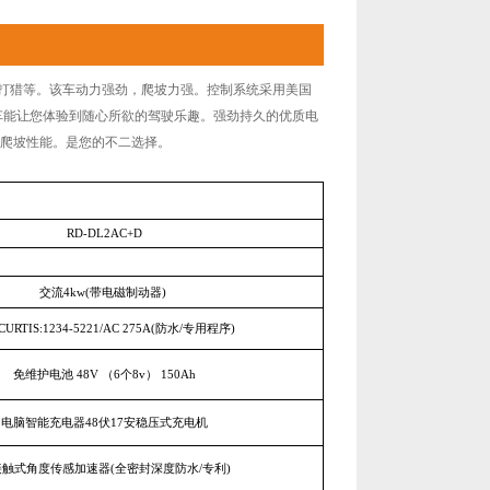
工作、打猎等。该车动力强劲，爬坡力强。控制系统采用美国
系列的车能让您体验到随心所欲的驾驶乐趣。强劲持久的优质电
爬坡性能。是您的不二选择。
RD-DL2AC+D
交流4kw(带电磁制动器)
URTIS:1234-5221/AC 275A(防水/专用程序)
免维护电池 48V （6个8v） 150Ah
电脑智能充电器48伏17安稳压式充电机
接触式角度传感加速器(全密封深度防水/专利)