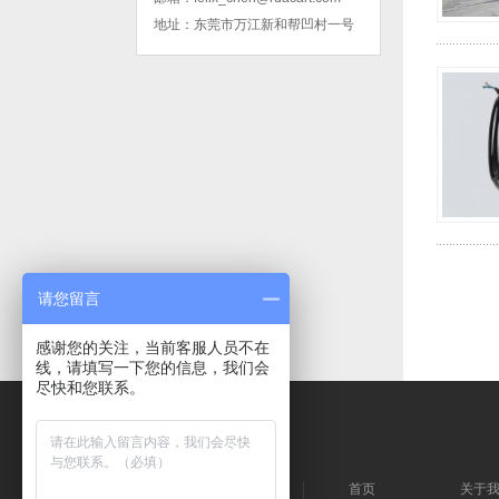
地址：
东莞市万江新和帮凹村一号
2座电动采茶车
请您留言
感谢您的关注，当前客服人员不在
线，请填写一下您的信息，我们会
尽快和您联系。
电动平板车
首页
关于