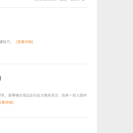
技巧。...
[查看详细]
明
球车。新事物出现总会引起大家的关注，也有一些人因对
查看详细]