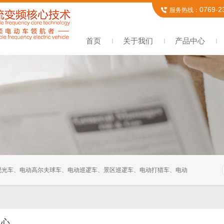
0769-2
服务热线：
首页
关于我们
产品中心
光车、电动高尔夫球车、电动巡逻车、景区巡逻车、电动打猎车、电动商业车、瑞达电
中心