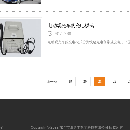
电动观光车的充电模式
2017-07-08
电动观光车的充电模式分为快速充电和常规充电，下面
上一页
19
20
21
22
2
我们
Copyright © 2022 东莞市瑞达电瓶车科技有限公司 版权所有